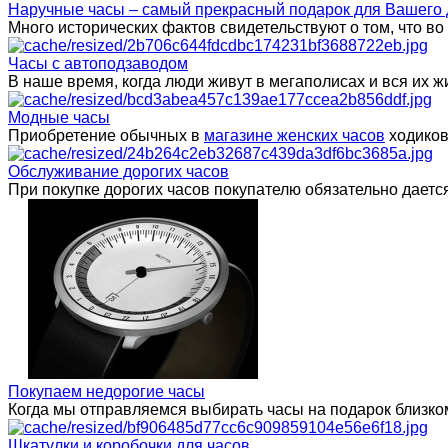
Наручные часы – самый прекрасный подарок для Вашего 
Много исторических фактов свидетельствуют о том, что в
Часы с автоподзаводом
В наше время, когда люди живут в мегаполисах и вся их
Модные часы
Приобретение обычных в
магазине женских часов
ходиков
Обслуживание дорогих часов
При покупке дорогих часов покупателю обязательно даетс
Покупаем недорогие часы
Когда мы отправляемся выбирать часы на подарок близком
Шкатулки и коробочки для часов