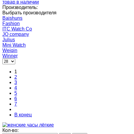
товар в наличии
Производитель:
Выбрать производителя
Baishuns
Fashion
ITC Watch Co
JQ company
Julius
Mini Watch
Weiqin
Winner
1
2
3
4
5
6
7
В конец
Кол-во: