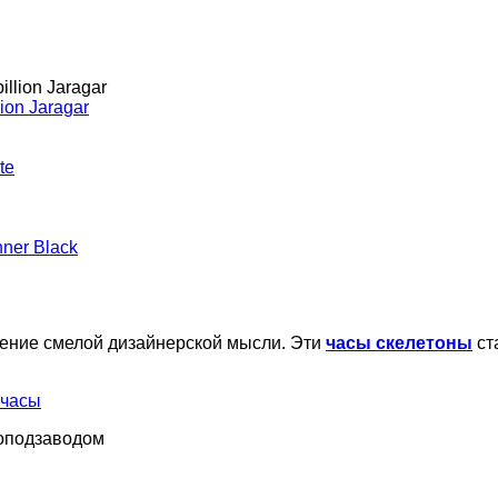
ion Jaragar
te
ner Black
щение смелой дизайнерской мысли. Эти
часы скелетоны
ст
топодзаводом