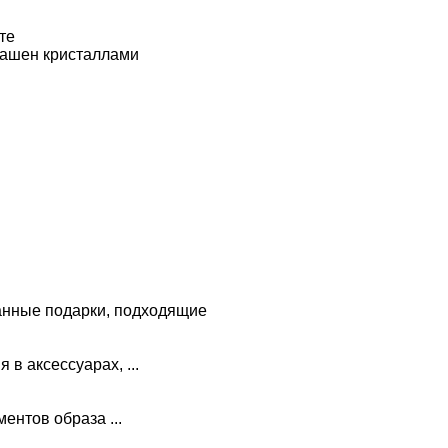
те
рашен кристаллами
анные подарки, подходящие
в аксессуарах, ...
ментов образа ...