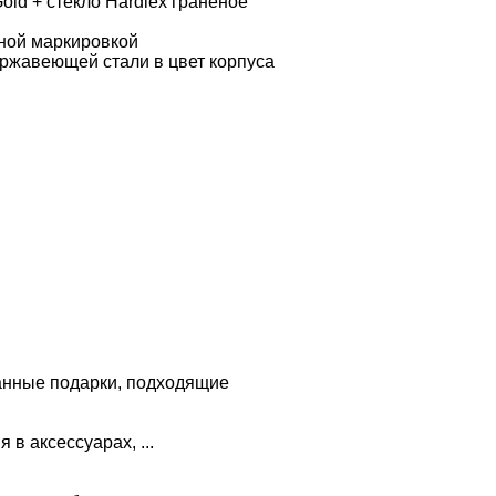
ld + стекло Hardlex гранёное
ной маркировкой
ержавеющей стали в цвет корпуса
анные подарки, подходящие
в аксессуарах, ...