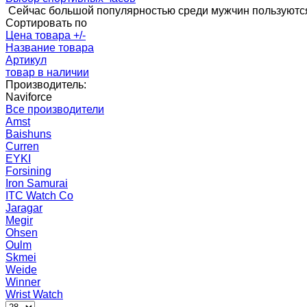
Сейчас большой популярностью среди мужчин пользуются
Сортировать по
Цена товара +/-
Название товара
Артикул
товар в наличии
Производитель:
Naviforce
Все производители
Amst
Baishuns
Curren
EYKI
Forsining
Iron Samurai
ITC Watch Co
Jaragar
Megir
Ohsen
Oulm
Skmei
Weide
Winner
Wrist Watch