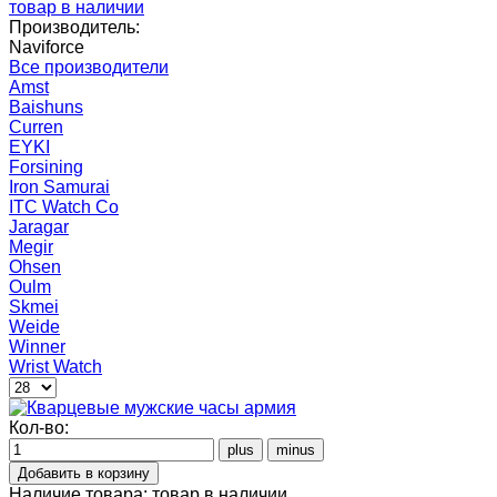
товар в наличии
Производитель:
Naviforce
Все производители
Amst
Baishuns
Curren
EYKI
Forsining
Iron Samurai
ITC Watch Co
Jaragar
Megir
Ohsen
Oulm
Skmei
Weide
Winner
Wrist Watch
Кол-во:
Наличие товара:
товар в наличии