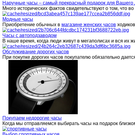
Наручные часы – самый прекрасный подарок для Вашего 
Много исторических фактов свидетельствуют о том, что в
Модные часы
Приобретение обычных в
магазине женских часов
ходиков
Часы с автоподзаводом
В наше время, когда люди живут в мегаполисах и вся их
Обслуживание дорогих часов
При покупке дорогих часов покупателю обязательно даетс
Покупаем недорогие часы
Когда мы отправляемся выбирать часы на подарок близком
Выбор спортивных часов