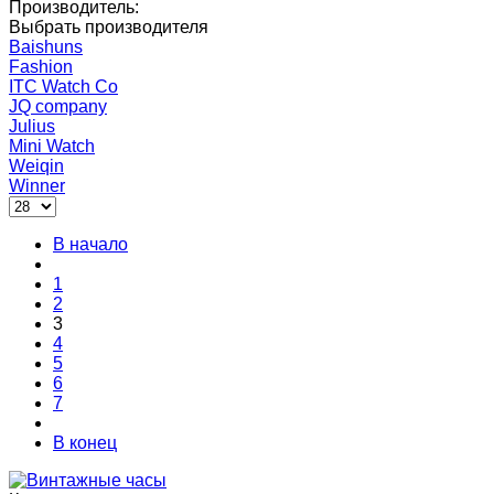
Производитель:
Выбрать производителя
Baishuns
Fashion
ITC Watch Co
JQ company
Julius
Mini Watch
Weiqin
Winner
В начало
1
2
3
4
5
6
7
В конец